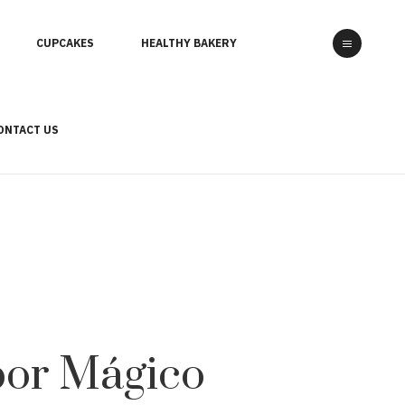
CUPCAKES
HEALTHY BAKERY
ONTACT US
abor Mágico