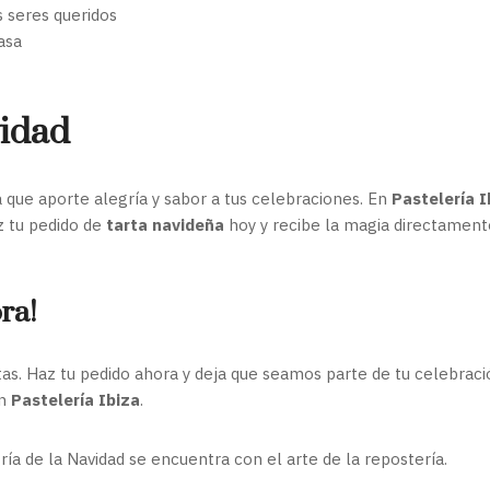
s seres queridos
asa
idad
ta que aporte alegría y sabor a tus celebraciones. En
Pastelería I
 tu pedido de
tarta navideña
hoy y recibe la magia directamente
ra!
stas. Haz tu pedido ahora y deja que seamos parte de tu celebrac
n
Pastelería Ibiza
.
ía de la Navidad se encuentra con el arte de la repostería.